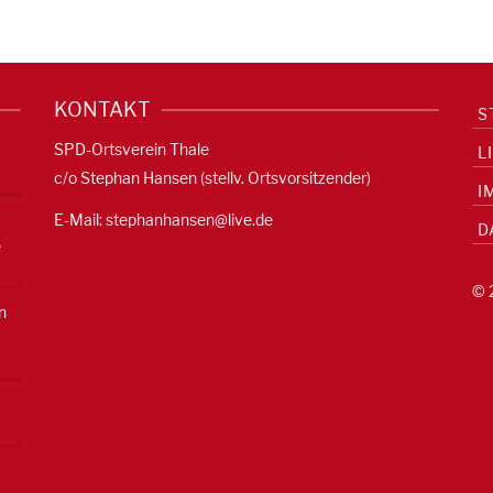
KONTAKT
S
SPD-Ortsverein Thale
L
c/o Stephan Hansen (stellv. Ortsvorsitzender)
I
E-Mail:
stephanhansen@live.de
D
e
© 
n