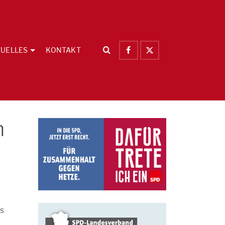
UELLES
KONTAKT
n
us