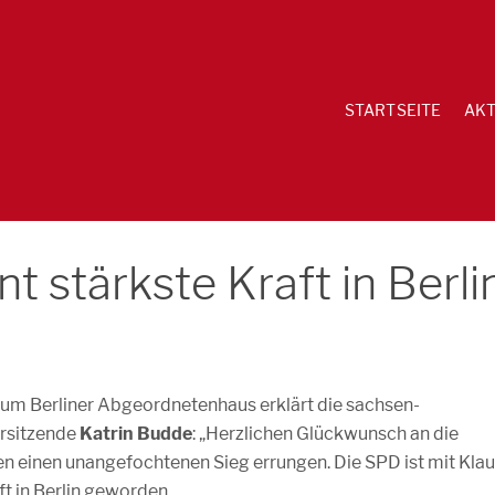
STARTSEITE
AKT
nt stärkste Kraft in Berli
um Berliner Abgeordnetenhaus erklärt die sachsen-
rsitzende
Katrin Budde
: „Herzlichen Glückwunsch an die
en einen unangefochtenen Sieg errungen. Die SPD ist mit Kla
ft in Berlin geworden.