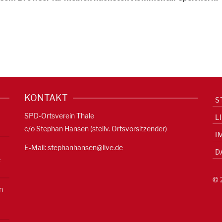
KONTAKT
S
SPD-Ortsverein Thale
L
c/o Stephan Hansen (stellv. Ortsvorsitzender)
I
E-Mail:
stephanhansen@live.de
D
e
© 
n