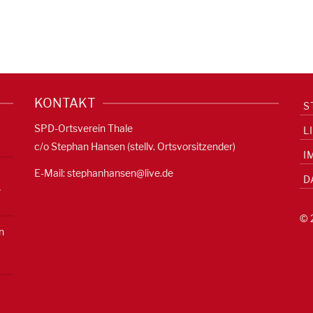
KONTAKT
S
SPD-Ortsverein Thale
L
c/o Stephan Hansen (stellv. Ortsvorsitzender)
I
E-Mail:
stephanhansen@live.de
D
e
© 
n