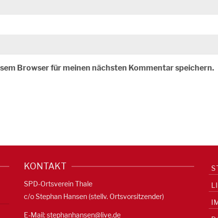
iesem Browser für meinen nächsten Kommentar speichern.
KONTAKT
S
SPD-Ortsverein Thale
L
c/o Stephan Hansen (stellv. Ortsvorsitzender)
I
E-Mail:
stephanhansen@live.de