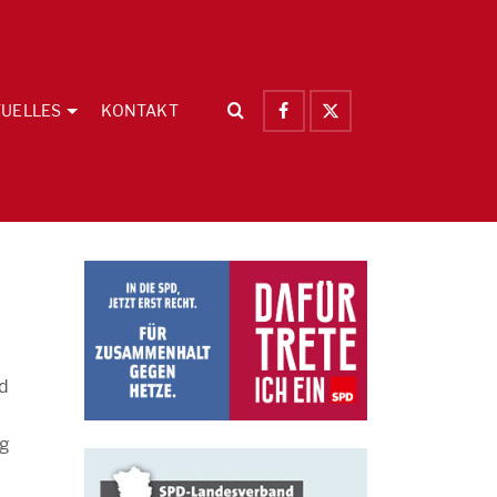
UELLES
KONTAKT
nd
rg