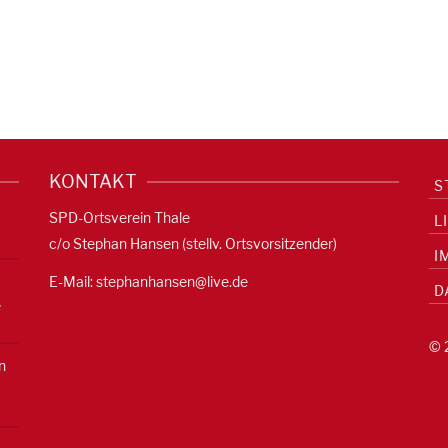
KONTAKT
S
SPD-Ortsverein Thale
L
c/o Stephan Hansen (stellv. Ortsvorsitzender)
I
E-Mail:
stephanhansen@live.de
D
e
© 
n